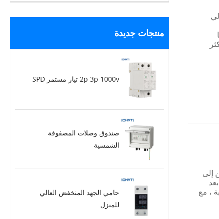
قاطع الدائرة الحالية المتبقي rccb عالي
منتجات جديدة
أكثر
2p 3p 1000v تيار مستمر SPD
صندوق وصلات المصفوفة
الشمسية
ك أن تطمئن إلى
ا بعد
المطلوبة ، مع
حامي الجهد المنخفض العالي
للمنزل