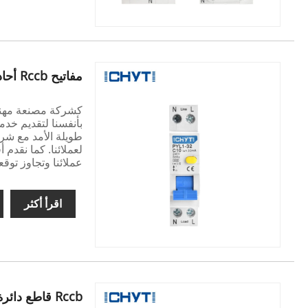
مفاتيح Rccb أحادية القطب
بأنفسنا لتقديم خدم
طويلة الأمد مع شرك
لعملائنا. كما نقدم 
عملائنا وتجاوز توقع
اقرأ أكثر
Rccb قاطع دائرة التيار المتبقي