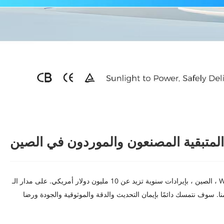
 المتبقية المصنعون والموردون في الصين
. يقع المقر الرئيسي في Wenzhou ، الصين ، بإيرادات سنوية تزيد عن 10 مليون دولار أمريكي. على مدار الـ
شتري أكثر من 1000 شركة أجنبية منتجات منا. سوف نتمسك دائمًا بإيمان التحديث والدقة والموثوقية والجودة ورضا