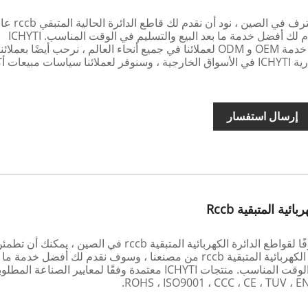
بصفتنا الصانع المحترف في الصين ، نود أن نقدم لك 
الجودة. وسوف نقدم لك أفضل خدمة ما بعد البيع والتسليم في الوقت المناسب. ICHYTI
بالإضافة إلى توفير خدمة OEM و ODM لعملائنا في جميع أنحاء العالم ، نرحب أيضًا بعملائنا
لتوزيع علامتنا التجارية ICHYTI في الأسواق الخارجية ، وسنوفر لعملائنا سياسات مبيعات 
إرسال استفسار
ئية المتبقية Rccb
بصفتك صانعًا محترفًا لقواطع الدائرة الكهربائية المتبقية rccb في الصين ، يمكن
شراء قاطع الدائرة الكهربائية المتبقية rccb من مصنعنا ، وسوف نقدم لك أفضل خدمة م
البيع والتسليم في الوقت المناسب. منتجات ICHYTI معتمدة وفقًا لمعايير الصناعة 