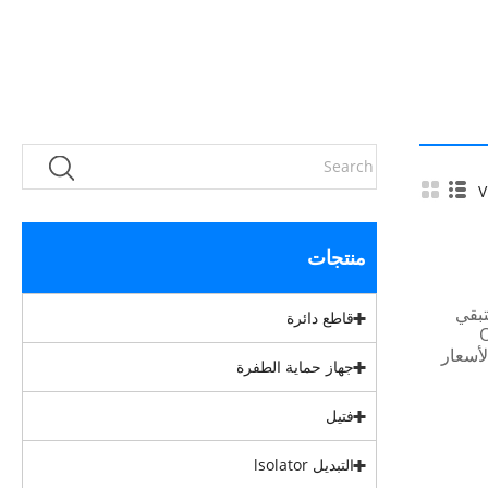
V
منتجات
متبقي
قاطع دائرة
حن نقدم خدمات OEM
لأسعار
جهاز حماية الطفرة
فتيل
التبديل lsolator