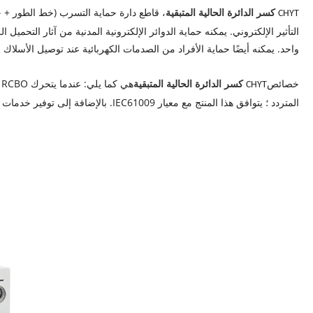
كسر الدائرة الحالية المتبقية
CHYT
التأثير الإلكتروني. يمكنه حماية الدوائر الإلكترونية المدنية من آثار التحميل
واحد. يمكنه أيضًا حماية الأفراد من الصدمات الكهربائية عند توصيل الأسلاك 
خصائص
كسر الدائرة الحالية المتبقية
ه
CHYT
المتردد ؛ يتوافق هذا المنتج مع معيار IEC61009. بالإضافة إلى توفير خدمات OEM و ODM للعملاء العالميين ، نرحب أيضًا بالعملاء لتوزيع علامتنا التجارية في الأسواق الخارجية وتزويد العملاء بسياسات مبيعات أكثر تنافسية.