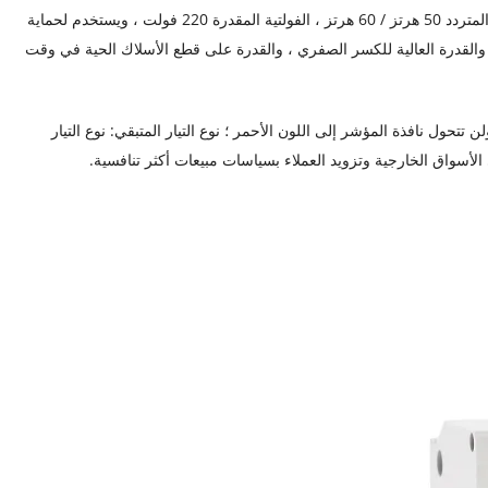
، قاطع دارة حماية التسرب (خط الطور + خط محايد + تسرب + جهد زائد) يستخدم للدوائر السكنية أحادية الطور مع التيار المتردد 50 هرتز / 60 هرتز ، الفولتية المقدرة 220 فولت ، ويستخدم لحماية
غير ، والقدرة العالية للكسر الصفري ، والقدرة على قطع الأسلاك الحية في وقت
 المقبض ولن تتحول نافذة المؤشر إلى اللون الأحمر ؛ نوع التيار المتبقي: نوع التيار