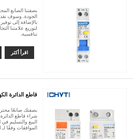
تنافسية.
اقرأ أكثر
قاطع الدائرة الكهربا
الموافقات وفقًا لـ ROHS ، ISO9001 ، CCC ، CE ، TUV ، EN.