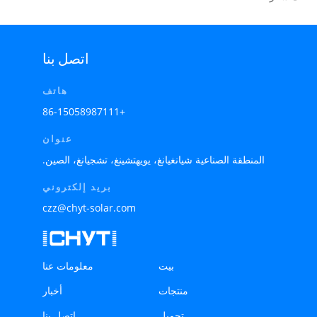
اتصل بنا
هاتف
+86-15058987111
عنوان
المنطقة الصناعية شيانغيانغ، يويهتشينغ، تشجيانغ، الصين.
بريد إلكتروني
czz@chyt-solar.com
بيت
معلومات عنا
منتجات
أخبار
تحميل
اتصل بنا