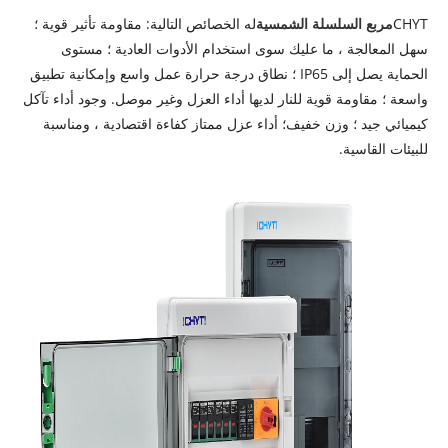
CHYT
مربع السلسلة الشمسية
له الخصائص التالية: مقاومة تأثير قوية ؛
سهل المعالجة ، ما عليك سوى استخدام الأدوات العادية ؛ مستوى
الحماية يصل إلى IP65 ؛ نطاق درجة حرارة عمل واسع وإمكانية تطبيق
واسعة ؛ مقاومة قوية للنار لديها أداء العزل وغير موصل. وجود أداء تآكل
كيميائي جيد ؛ وزن خفيف؛ أداء عزل ممتاز كفاءة اقتصادية ، ومناسبة
للبيئات القاسية.