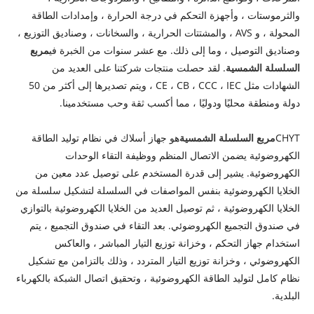
والثرموستات ، وأجهزة التحكم في درجة الحرارة ، وإمدادات الطاقة
المحولة ، و AVS ، والمشتتات الحرارية ، والسخانات ، وصناديق التوزيع ،
وصناديق التوصيل ، وما إلى ذلك. مع عشر سنوات من الخبرة في
مربع
السلسلة الشمسية
. لقد حصلت منتجات شركتنا على العديد من
الشهادات مثل CE ، CB ، CCC ، IEC ، ويتم تصديرها إلى أكثر من 50
دولة ومنطقة محليًا ودوليًا ، مما أكسب ثقة وحب مستخدمينا.
CHYT
مربع السلسلة الشمسية
هو جهاز أسلاك في نظام توليد الطاقة
الكهروضوئية يضمن الاتصال المنظم ووظيفة التقاء الوحدات
الكهروضوئية. يشير إلى قدرة المستخدم على توصيل عدد معين من
الخلايا الكهروضوئية بنفس المواصفات في السلسلة لتشكيل سلسلة من
الخلايا الكهروضوئية ، ثم توصيل العديد من الخلايا الكهروضوئية بالتوازي
في صندوق التجميع الكهروضوئي. بعد التقاء في صندوق التجميع ، يتم
استخدام جهاز التحكم ، وخزانة توزيع التيار المباشر ، والعاكس
الكهروضوئي ، وخزانة توزيع التيار المتردد ، وذلك بالتزامن مع تشكيل
نظام كامل لتوليد الطاقة الكهروضوئية ، وتحقيق اتصال الشبكة بالكهرباء
البلدية.