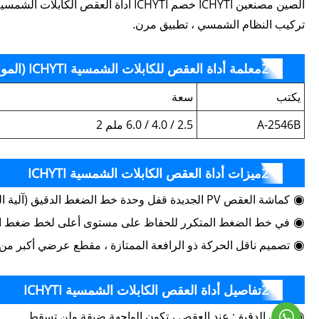
تركيب النظام الشمسي ، تطبيق مرن.
معلمة أداة العقص للكابلات الشمسية ICHYTI (المواصفات)
يكتب
سعة
A-2546B
2.5 / 4.0 / 6.0 ملم 2
ميزات أداة العقص الكابلات الشمسية ICHYTI
◉
كماشة العقص PV الجديدة قفل وحدة خط الضغط الدقيق (آلية القفل الذاتي والإفراج) والتصميم العام
◉
في خط الضغط المتكرر للحفاظ على مستوى أعلى لخط ضغط ا
◉
تصميم ناقل الحركة ذو الرافعة الممتازة ، مقطع عرضي أكبر من ا
تفاصيل أداة العقص الكابلات الشمسية ICHYTI
◉
الفك الدقيق: عند العقص ، تكون الواجهة ضيقة ولن تسقط.