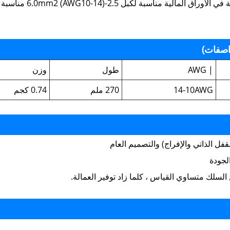
الصين مصنعين ICHYTI خصم ICHYTI أداة العقص الكابلات الشمسية في الأوراق 
| AWG
طول
وزن
14-10AWG
270 ملم
0.74 كجم
لجودة
لسلك متساوي القياس ، كلما زاد توفير العمالة.